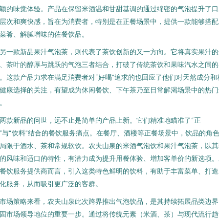
颖的味觉体验。产品在保留米酒温和甘甜基调的通过绵密的气泡提升了口
层次和爽快感，旨在为消费者，特别是在正餐场景中，提供一款能够搭配
菜肴、解腻增味的佐餐饮品。
另一款新品果汁气泡茶，则代表了茶饮创新的又一方向。它将真实果汁的
、茶叶的醇厚与跳跃的气泡三者结合，打破了传统茶饮和果味汽水之间的
。这款产品力求在满足消费者对“好喝”追求的也回应了他们对天然成分和
健康选择的关注，有望成为休闲餐饮、下午茶乃至日常解渴场景中的热门
。
两款新品的问世，远不止是简单的产品上新。它们精准地瞄准了“正
”与“饮料”结合的餐饮服务痛点。在餐厅、酒楼等正餐场景中，饮品的角
局限于酒水、茶和常规软饮。农夫山泉的米酒气泡饮和果汁气泡茶，以其
的风味和适口的特性，有潜力成为提升用餐体验、增加客单价的新选项。
餐饮服务提供商而言，引入这类特色鲜明的饮料，有助于丰富菜单、打造
化服务，从而吸引更广泛的客群。
市场策略来看，农夫山泉此次跨界推出气泡饮品，是其持续拓展品类边界
固市场领导地位的重要一步。通过将传统元素（米酒、茶）与现代流行趋