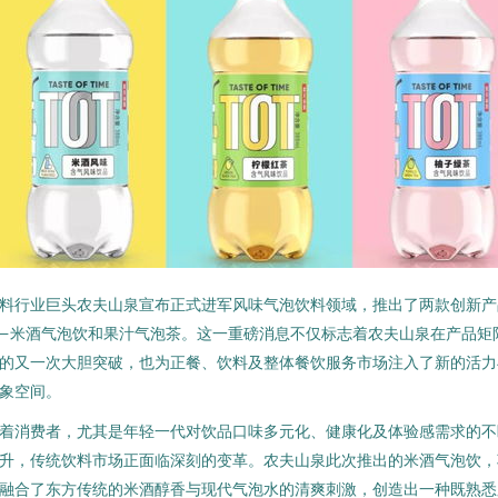
料行业巨头农夫山泉宣布正式进军风味气泡饮料领域，推出了两款创新产
—米酒气泡饮和果汁气泡茶。这一重磅消息不仅标志着农夫山泉在产品矩
的又一次大胆突破，也为正餐、饮料及整体餐饮服务市场注入了新的活力
象空间。
着消费者，尤其是年轻一代对饮品口味多元化、健康化及体验感需求的不
升，传统饮料市场正面临深刻的变革。农夫山泉此次推出的米酒气泡饮，
融合了东方传统的米酒醇香与现代气泡水的清爽刺激，创造出一种既熟悉