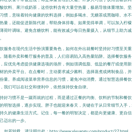
酸饮料、果汁或奶茶，这些饮料含有大量空热量，极易导致体重增加。坚
习惯，意味着转向健康的饮料选择，例如多喝水、无糖茶或黑咖啡。水不
热量，还能促进新陈代谢，帮助身体排毒。如果觉得单调，可以加入柠檬
薄荷叶调味。避免含糖饮料，能有效减少每日热量摄入，从细节上助力减
。
饮服务在现代生活中扮演重要角色，如何在外出就餐时坚持好习惯至关重
。随着外卖和餐厅服务的普及，人们容易陷入高热量陷阱。选择餐饮服务
，应优先考虑提供健康选项的场所，例如强调低脂、低盐的餐厅或使用新
材的外卖平台。在点餐时，主动要求减少酱料、选择蒸煮或烤制食品，并
份量。养成阅读菜单营养信息的习惯，避免冲动消费。通过智慧选择餐饮
，我们可以在社交和便利中，依然保持饮食自律。
持好习惯不是一蹴而就的过程，而是通过正餐的均衡、饮料的节制和餐饮
的明智选择，逐步实现。胖子也能迎来春天，关键在于从日常细节入手，
持久的健康生活方式。记住，每一餐的明智决定，都是向更健康、更自信
己迈出的一步。
如若转载，请注明出处：http://www.yjyuangu.com/product/27.html